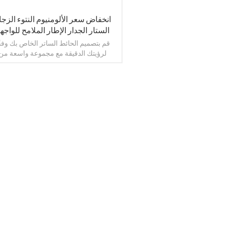
انخفاض سعر الألومنيوم النتوء الزجا
الستار الجدار الإطار الملامح للواجه
مخصصة الألومنيوم الملامح
قم بتصميم الحائط الساتر الخاص بك وفقً
لرؤيتك الدقيقة مع مجموعة واسعة من
التشطيبات والتشكيلات الجانبية، مما يسمح
بإنشاء واجهة فريدة تعكس أسلوبك وعلام
التجارية. قم بإعطاء الأولوية للسلامة من خ
أنظمة الحوائط الساترة لدينا والتي يمك
تجهيزها بميزات أمان متقدمة، مما يحم
عرض المزيد
المبنى الخاص بك وشاغليه.