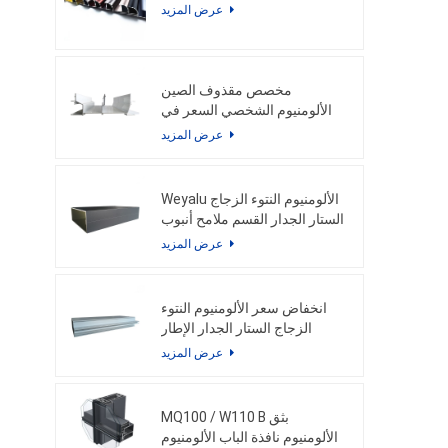
عرض المزيد
مخصص مقذوف الصين
الألومنيوم الشخصي السعر في
كجم لملف جودة الألومنيوم
عرض المزيد
الحائط الساتر
Weyalu الألومنيوم النتوء الزجاج
الستار الجدار القسم ملامح أنبوب
مربع لبناء واجهة نظام الألومنيوم
عرض المزيد
توفير الطاقة
انخفاض سعر الألومنيوم النتوء
الزجاج الستار الجدار الإطار
الملامح للواجهة مخصصة
عرض المزيد
الألومنيوم الملامح
MQ100 / W110 B بثق
الألومنيوم نافذة الباب الألومنيوم