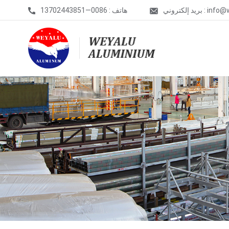
info@weyalu.c
هاتف : 0086—13702443851