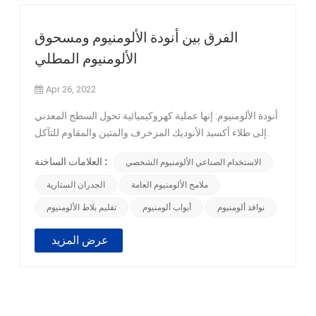
الفرق بين أنودة الألومنيوم ومسحوق
الألومنيوم المطلي
Apr 26, 2022
أنودة الألومنيوم: إنها عملية كهروكيميائية تحول السطح المعدني
إلى طلاء أكسيد الأنوديك المزخرف والمتين والمقاوم للتآكل.
&nbsp; توفر هذه العملية الكهروكيميائية حماية إضافية بخلاف
العلامات الساخنة :
الاستخدام الصناعي الألومنيوم الشخصي
طبقة الأكسيد الطبيعي. &nbsp; يتم تشكيل طبقة أكسيد
الأنوديك المسامية المتينة على سطح الألومنيوم. سوف يقبل
ملامح الألومنيوم العامة
الجدران الستارية
الألومنيوم المؤكسد أيضًا الألوان النابضة بالحياة. يمكنك أنودة أي
نوافذ ألومنيوم
أبواب ألومنيوم
تقليم بلاط الألومنيوم
نوع من سبائك الألومنيوم. &nbsp; مسحوق طلاء الألومنيوم:
يلتصق المسحوق بالأجزاء بسبب الشحن الكهروستاتيكي
عرض المزيد
للمسحوق وتأريض الأجزاء. يمكن استخدام أي ركيزة يمكنها
تحمل حرارة معالجة المسحوق ويمكن تأريضها كهربائيًا لتعزيز
ارتباط الجسيمات المشحونة. يتدفق المسحوق ويشفى أثناء
تطبيق الحرارة. &nbsp; الفرق بين أنودة ومسحوق الطلاء