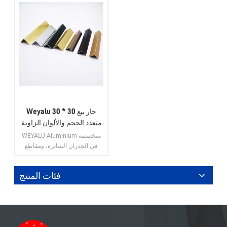
Weyalu حار بيع 30 * 30
متعدد الحجم والألوان الزاوية
اليمنى ديكور الألومنيوم
WEYALU Aluminium متخصصة
الزاوية بلاط تقليم
في الجدران الساترة، ومقاطع
الألمنيوم للاستخدام الصناعي،
ومقاطع الألمنيوم العامة، وأبواب
فئات المنتج
الألمنيوم، ونوافذ الألمنيوم، وتقليم
بلاط الألمنيوم.
عرض المزيد