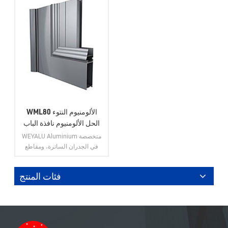
WML80 الألومنيوم النتوء
الحل الألومنيوم نافذة الباب
انزلاق نافذة الباب
WEYALU Aluminium متخصصة
في الجدران الساترة، ومقاطع
الألمنيوم للاستخدام الصناعي،
ومقاطع الألمنيوم العامة، وأبواب
فئات المنتج
الألمنيوم، ونوافذ الألمنيوم، وتقليم
بلاط الألمنيوم.
عرض المزيد